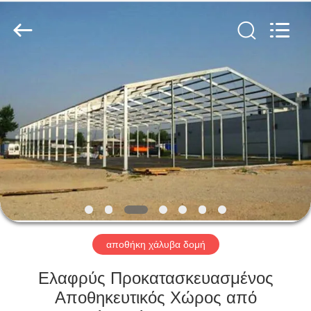
Qingdao
Ruly
Steel
Engineering
Co.,Ltd.
All
Rights
Reserved.
ΣΠΊΤΙ
ΠΡΟΪΌΝΤΑ
ΒΊΝΤΕΟ
ΕΜΦΆΝΙΣΗ
VR
αποθήκη χάλυβα δομή
ΠΕΡΊΠΟΥ
Ελαφρύς Προκατασκευασμένος
ΕΜΕΊΣ
Αποθηκευτικός Χώρος από