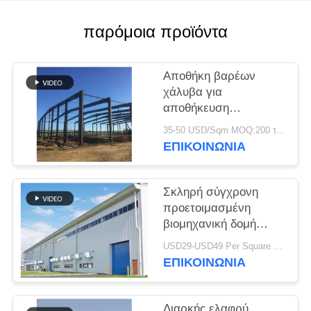
ΛΎΣΗ
παρόμοια προϊόντα
ΕΛΑΤΤΩΜΆΤΩΝ
Αποθήκη βαρέων
BLOG
χάλυβα για
αποθήκευση
εργοστασίου τσιμέντου
35-50 USD/Sqm MOQ:200 τ.μ.
SITEMAP
ΕΠΙΚΟΙΝΩΝΙΑ
PRIVACY
Σκληρή σύγχρονη
POLICY
προετοιμασμένη
βιομηχανική δομή
χάλυβα
USD29-USD49 Per Square Meter MOQ:200 τετραγωνικά μέτρα
ΕΠΙΚΟΙΝΩΝΙΑ
Διαρκής ελαφρύ