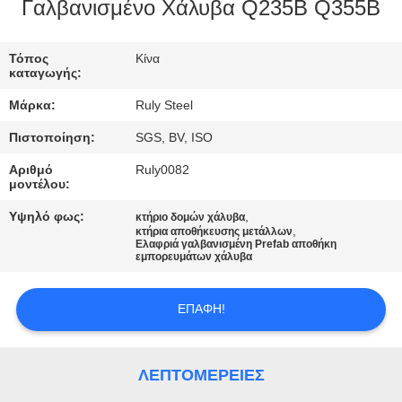
Γαλβανισμένο Χάλυβα Q235B Q355B
ΓΎΡΟΣ
ΕΡΓΟΣΤΑΣΊΩΝ
Τόπος
Κίνα
καταγωγής:
Μάρκα:
Ruly Steel
ΠΟΙΟΤΙΚΌΣ
Πιστοποίηση:
SGS, BV, ISO
ΈΛΕΓΧΟΣ
Αριθμό
Ruly0082
μοντέλου:
ΜΑΣ
Υψηλό φως:
,
κτήριο δομών χάλυβα
ΕΛΆΤΕ
,
κτήρια αποθήκευσης μετάλλων
Ελαφριά γαλβανισμένη Prefab αποθήκη
εμπορευμάτων χάλυβα
ΣΕ
ΕΠΑΦΉ
ΕΠΑΦΉ!
ΜΕ
ΛΕΠΤΟΜΈΡΕΙΕΣ
ΕΙΔΉΣΕΙΣ