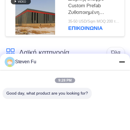
Custom Prefab
Ζυθοποιημένη
Σιδηρουργική δομή
35-50 USD/Sqm MOQ:200 τετραγωνικά μέτρα
Αποθήκη για
ΕΠΙΚΟΙΝΩΝΙΑ
αποθήκευση
Λαϊκή κατηγορία
Όλα
Steven Fu
αποθήκη χάλυβα
Εργαστήριο δομών
δομή
χάλυβα
9:28 PM
Good day, what product are you looking for?
κατασκευή δομών
Επεξεργασία δομών
χάλυβα
χάλυβα
Προκατασκευασμένα
Κτήρια χάλυβα PEB
κτήρια πλαισίων