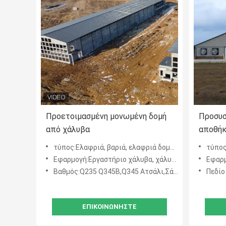
Προετοιμασμένη μονωμένη δομή
Προσυσ
από χάλυβα
αποθήκ
με γρή
τύπος:Ελαφριά, βαριά, ελαφριά δομή χάλυβα, δομική αποθήκη χάλυβα, μεγάλη αποθήκη
τύπος
απαιτο
Εφαρμογή:Εργαστήριο χάλυβα, χάλυβα κατασκευασμένο σπίτι, χάλυβα δομή αποθήκη, αποθήκη, αποθήκη
Εφαρμογή:Πο
Βαθμός:Q235 Q345B,Q345 Ατσάλι,Σάντουιτς Πάνελ,Θερμοσυσταμένο Ατσάλι,G350
Πεδίο ερ
ΕΠΙΚΟΙΝΩΝΉΣΤΕ