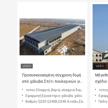
Προσυσκευασμένη σύγχρονη δομή
Μέγεθο
από χάλυβα Σπίτι πουλερικών για
σχέδιο
τις κόρες που γεννούν αυγά
χάλυβα
τύπος:Ελαφριά, βαριά, ελαφριά δομή χάλυβα, δομική αποθήκη χάλυβα, μεγάλη αποθήκη
τύπος
Εφαρμογή:Εργαστήριο χάλυβα, χάλυβα κατασκευασμένο σπίτι, χάλυβα δομή αποθήκη, αποθήκη, αποθήκη
Εφαρμογή:Πο
Βαθμός:Q235 Q345B,Q345 Ατσάλι,Σάντουιτς Πάνελ,Θερμοσυσταμένο Ατσάλι,G350
Πεδίο ερ