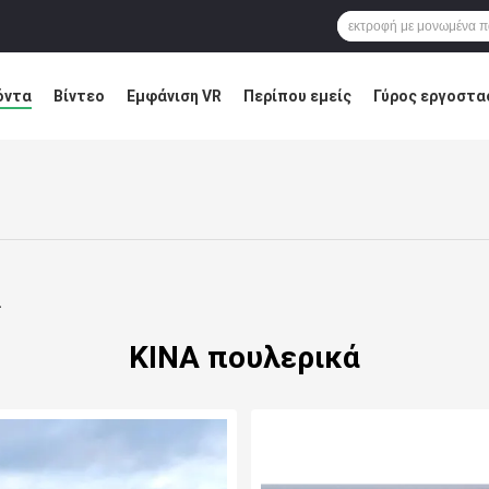
όντα
Βίντεο
Εμφάνιση VR
Περίπου εμείς
Γύρος εργοστα
ύση ελαττωμάτων
Blog
ΚΙΝΑ πουλερικά