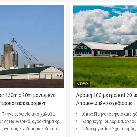
ς 120m x 20m μονωμένο
Αφρική 100 μέτρα επί 20 
 προκατασκευασμένη
Απομονωμένο σχεδιασμό
 δομή κοτόπουλο
Προσυσκευασμένη χάλυβα 
:Πτηνοτροφείο από χάλυβα
τύπος:Πτηνοτροφείο από χ
Κοτόπουλο
υλερικά, αγρόκτημα κρεατοπαραγωγής, αγρόκτημα στρώματος
Εφαρμογή:Πουλερικά, αγρόκτημα κρεατοπαραγωγής, αγρό
γασίας:Σχεδιασμός, Κατασκευή, Εγκατάσταση
Πεδίο εργασίας:Σχεδιασμός, Κατασκευή, 