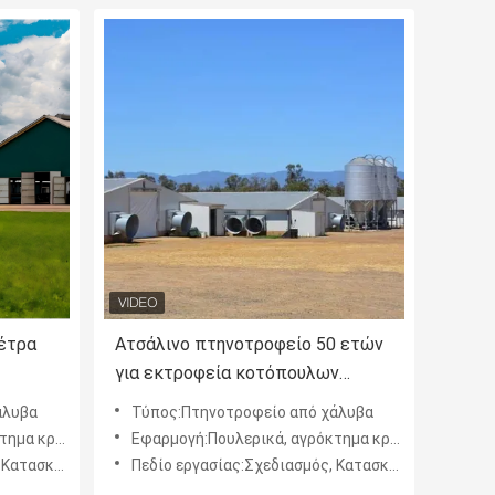
μέτρα
Ατσάλινο πτηνοτροφείο 50 ετών
για εκτροφεία κοτόπουλων
δομή
κρεατοπαραγωγής με μονωμένα
άλυβα
Τύπος:Πτηνοτροφείο από χάλυβα
πάνελ, λύση στέγασης ζώων
κτημα στρώματος
Εφαρμογή:Πουλερικά, αγρόκτημα κρεατοπαραγωγής, αγρόκτημα στρώματος
Εγκατάσταση
Πεδίο εργασίας:Σχεδιασμός, Κατασκευή, Εγκατάσταση