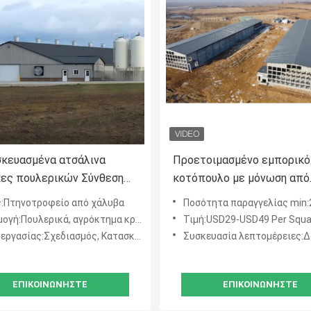
κευασμένα ατσάλινα
Προετοιμασμένο εμπορικό
ες πουλερικών Σύνθεση
κοτόπουλο με μόνωση από
γορο βρόχο Δεν
χάλυβα
:Πτηνοτροφείο από χάλυβα
Ποσότητα παραγγελίας min:200 τετραγω
ύνται ειδικά εργαλεία
υλερικά, αγρόκτημα κρεατοπαραγωγής, αγρόκτημα στρώματος
Τιμή:USD29-USD49 Per Squa
γασίας:Σχεδιασμός, Κατασκευή, Εγκατάσταση
Συσκευασία λεπτομέρειες:Δοχείο 20G
ΕΠΙΚΟΙΝΩΝΉΣΤΕ
ΕΠΙΚΟΙΝΩΝΉΣΤΕ