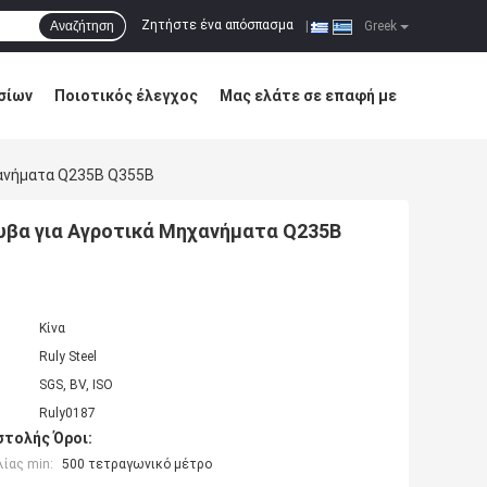
Ζητήστε ένα απόσπασμα
Αναζήτηση
|
Greek
σίων
Ποιοτικός έλεγχος
Μας ελάτε σε επαφή με
χανήματα Q235B Q355B
υβα για Αγροτικά Μηχανήματα Q235B
Κίνα
Ruly Steel
SGS, BV, ISO
Ruly0187
τολής Όροι:
ίας min:
500 τετραγωνικό μέτρο