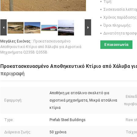
Τιμή:
Συσκευασία λεπτο
Χρόνος παράδοσης
Όροι πληρωμής:
Δυνατότητα προσφ
Μεγάλες Εικόνας :
Προκατασκευασμένο
Επικοινωνία
Αποθηκευτικό Κτίριο από Χάλυβα για Αγροτικά
Μηχανήματα Q235B Q355B
Προκατασκευασμένο Αποθηκευτικό Κτίριο από Χάλυβα γι
περιγραφή
Αποθήκη με ατσάλινο σκελετό για
Επίπε
Εφαρμογή:
αγροτικά μηχανήματα, Μικρά ατσάλινα
πυροβο
κτίρια
Type:
Prefab Steel Buildings
Raw st
Διάρκεια ζωής:
50 χρόνια
Τοίχος