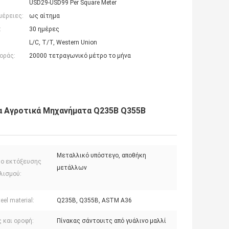
USD29-USD99 Per Square Meter
μέρειες:
ως αίτημα
:
30 ημέρες
L/C, T/T, Western Union
οράς:
20000 τετραγωνικό μέτρο το μήνα
α Αγροτικά Μηχανήματα Q235B Q355B
Μεταλλικό υπόστεγο, αποθήκη
δο εκτόξευσης
μετάλλων
λισμού:
eel material:
Q235B, Q355B, ASTM A36
 και οροφή:
Πίνακας σάντουιτς από γυάλινο μαλλί