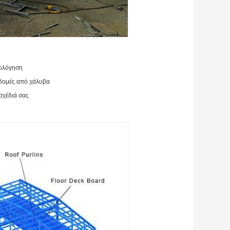
μολόγηση
 δομές από χάλυβα
σχέδιά σας