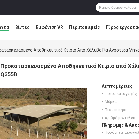
όντα
Βίντεο
Εμφάνιση VR
Περίπου εμείς
Γύρος εργοστα
ύση ελαττωμάτων
Blog
κατασκευασμένο Αποθηκευτικό Κτίριο Από Χάλυβα Για Αγροτικά Μη
Προκατασκευασμένο Αποθηκευτικό Κτίριο από Χάλ
Q355B
Λεπτομέρειες:
Τόπος καταγωγής:
Μάρκα:
Πιστοποίηση:
Αριθμό μοντέλου:
Πληρωμής & Αποσ
Ποσότητα παραγγελ