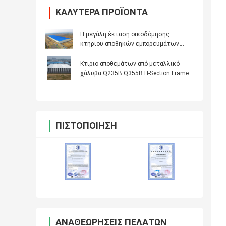
ΚΑΛΎΤΕΡΑ ΠΡΟΪΌΝΤΑ
Η μεγάλη έκταση οικοδόμησης
κτηρίου αποθηκών εμπορευμάτων
δομών χάλυβα εύκολη συγκεντρώνει
Κτίριο αποθεμάτων από μεταλλικό
χάλυβα Q235B Q355B H-Section Frame
ΠΙΣΤΟΠΟΊΗΣΗ
ΑΝΑΘΕΩΡΉΣΕΙΣ ΠΕΛΑΤΏΝ