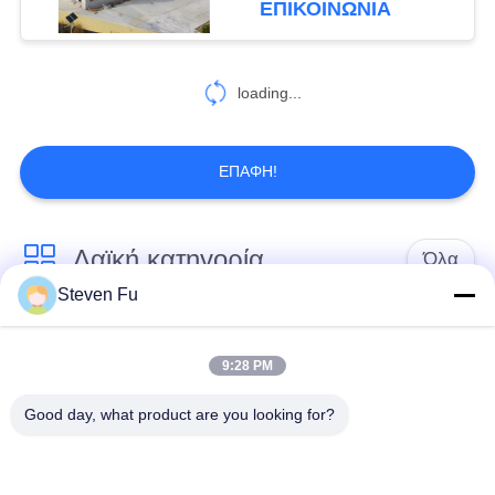
ΕΠΙΚΟΙΝΩΝΙΑ
loading...
ΕΠΑΦΉ!
Λαϊκή κατηγορία
Όλα
Steven Fu
αποθήκη χάλυβα
Εργαστήριο δομών
δομή
χάλυβα
9:28 PM
Good day, what product are you looking for?
κατασκευή δομών
Επεξεργασία δομών
χάλυβα
χάλυβα