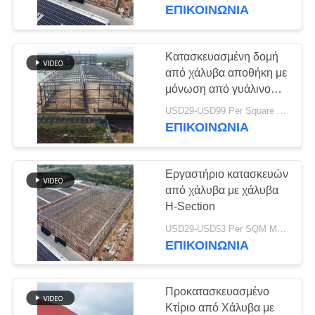
Q235B Q355B
ΕΠΙΚΟΙΝΩΝΙΑ
ΓΎΡΟΣ
ΕΡΓΟΣΤΑΣΊΩΝ
Κατασκευασμένη δομή
από χάλυβα αποθήκη με
ΠΟΙΟΤΙΚΌΣ
μόνωση από γυάλινο
μαλλί
ΈΛΕΓΧΟΣ
USD29-USD99 Per Square Meter MOQ:500 τετραγωνικό μέτρο
ΕΠΙΚΟΙΝΩΝΙΑ
ΜΑΣ
Εργαστήριο κατασκευών
ΕΛΆΤΕ
από χάλυβα με χάλυβα
ΣΕ
H-Section
ΕΠΑΦΉ
USD29-USD53 Per SQM MOQ:500 τετραγωνικά μέτρα
ΕΠΙΚΟΙΝΩΝΙΑ
ΜΕ
Προκατασκευασμένο
ΕΙΔΉΣΕΙΣ
Κτίριο από Χάλυβα με