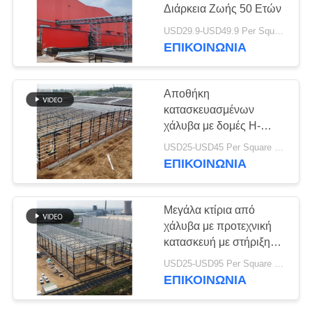
Διάρκεια Ζωής 50 Ετών
ΛΎΣΗ
USD29.9-USD49.9 Per Square Meter MOQ:200 τετραγωνικά μέτρα
ΕΛΑΤΤΩΜΆΤΩΝ
ΕΠΙΚΟΙΝΩΝΙΑ
BLOG
Αποθήκη
κατασκευασμένων
χάλυβα με δομές H-
SITEMAP
Section και PPGI
USD25-USD45 Per Square Meter MOQ:200 τετραγωνικά μέτρα
Cladding
ΕΠΙΚΟΙΝΩΝΙΑ
PRIVACY
POLICY
Μεγάλα κτίρια από
χάλυβα με προτεχνική
κατασκευή με στήριξη
γερανού
USD25-USD95 Per Square meter MOQ:500 τετραγωνικά μέτρα
ΕΠΙΚΟΙΝΩΝΙΑ