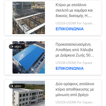
Κτίριο με ατσάλινο
σκελετό με καμάρα και
δοκούς διατομής Η,
διάρκεια ζωής 50 ετών
USD29-USD99 Per Square Meter MOQ:300 τετραγωνικό μέτρο
ΕΠΙΚΟΙΝΩΝΙΑ
Προκατασκευασμένη
Αποθήκη από Χάλυβα
με Διάρκεια Ζωής 50
Ετών Q235B Q355B
USD38-USD68 Per Square Meter MOQ:300 τετραγωνικό μέτρο
ΕΠΙΚΟΙΝΩΝΙΑ
Δύο ορόφους ατσάλινο
κτίριο αποθήκευσης με
μόνωση από βράχο
USD29-USD99 Per Square Meter MOQ:300 τετραγωνικό μέτρο