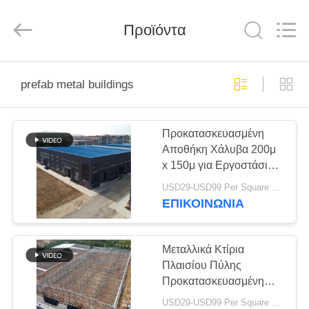
Qingdao
Ruly
Steel
Engineering
Προϊόντα
Co.,Ltd.
All
Rights
Reserved.
ΣΠΊΤΙ
prefab metal buildings
ΠΡΟΪΌΝΤΑ
Προκατασκευασμένη
Αποθήκη Χάλυβα 200μ
ΒΊΝΤΕΟ
x 150μ για Εργοστάσιο
Logistics
USD29-USD99 Per Square Meter MOQ:500 τετραγωνικό μέτρο
ΕΜΦΆΝΙΣΗ
ΕΠΙΚΟΙΝΩΝΙΑ
VR
Μεταλλικά Κτίρια
ΠΕΡΊΠΟΥ
Πλαισίου Πύλης
Προκατασκευασμένη
ΕΜΕΊΣ
Αποθήκη Εργαστήριο
USD29-USD99 Per Square Meter MOQ:500 τετραγωνικό μέτρο