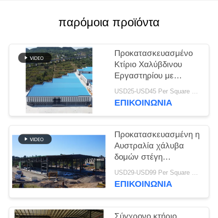
ΛΎΣΗ
παρόμοια προϊόντα
ΕΛΑΤΤΩΜΆΤΩΝ
Προκατασκευασμένο
BLOG
Κτίριο Χαλύβδινου
Εργαστηρίου με
Γαλβανισμένο
USD25-USD45 Per Square Meter MOQ:200 τετραγωνικά μέτρα
SITEMAP
Πορταλό Σκελετό
ΕΠΙΚΟΙΝΩΝΙΑ
PRIVACY
Προκατασκευασμένη η
POLICY
Αυστραλία χάλυβα
δομών στέγη
ζευκτόντων τύπων
USD29-USD99 Per Square Meter MOQ:500 τετραγωνικό μέτρο
εργαστηρίων
ΕΠΙΚΟΙΝΩΝΙΑ
σύγχρονη
Σύγχρονο κτήριο