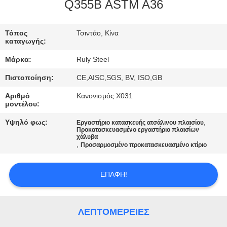
Q355B ASTM A36
ΓΎΡΟΣ
ΕΡΓΟΣΤΑΣΊΩΝ
Τόπος
Τσιντάο, Κίνα
καταγωγής:
Μάρκα:
Ruly Steel
ΠΟΙΟΤΙΚΌΣ
Πιστοποίηση:
CE,AISC,SGS, BV, ISO,GB
ΈΛΕΓΧΟΣ
Αριθμό
Κανονισμός X031
μοντέλου:
ΜΑΣ
Υψηλό φως:
,
Εργαστήριο κατασκευής ατσάλινου πλαισίου
ΕΛΆΤΕ
Προκατασκευασμένο εργαστήριο πλαισίων
χάλυβα
,
Προσαρμοσμένο προκατασκευασμένο κτίριο
ΣΕ
ΕΠΑΦΉ
ΕΠΑΦΉ!
ΜΕ
ΛΕΠΤΟΜΈΡΕΙΕΣ
ΕΙΔΉΣΕΙΣ