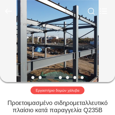
Qingdao
Ruly
Steel
Engineering
Co.,Ltd.
All
Rights
Reserved.
ΣΠΊΤΙ
ΠΡΟΪΌΝΤΑ
ΒΊΝΤΕΟ
ΕΜΦΆΝΙΣΗ
VR
Εργαστήριο δομών χάλυβα
ΠΕΡΊΠΟΥ
Προετοιμασμένο σιδηρομεταλλευτικό
ΕΜΕΊΣ
πλαίσιο κατά παραγγελία Q235B