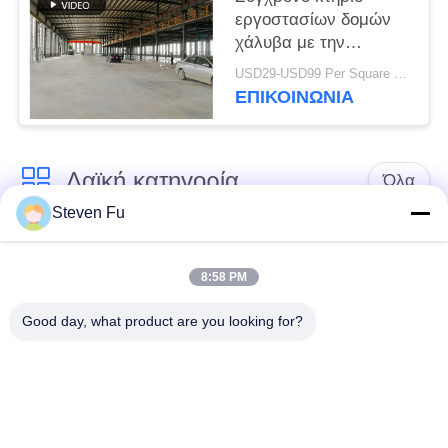
εργοστασίων δομών
χάλυβα με την
οικοδόμηση
USD29-USD99 Per Square Meter MOQ:500 τετραγωνικό μέτρο
εργαστηρίων
ΕΠΙΚΟΙΝΩΝΙΑ
μετάλλων ημιωρόφων
Λαϊκή κατηγορία
Όλα
Steven Fu
αποθήκη χάλυβα
Εργαστήριο δομών
δομή
χάλυβα
8:58 PM
Good day, what product are you looking for?
κατασκευή δομών
Επεξεργασία δομών
χάλυβα
χάλυβα
Προκατασκευασμένα
Κτήρια χάλυβα PEB
κτήρια πλαισίων