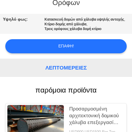
Ορόφων
ΓΎΡΟΣ
ΕΡΓΟΣΤΑΣΊΩΝ
Υψηλό φως:
,
Κατασκευή δομών από χάλυβα υψηλής αντοχής
,
Κτίριο δομής από χάλυβα
Τρεις ορόφους χάλυβα δομή κτίριο
ΠΟΙΟΤΙΚΌΣ
ΕΠΑΦΉ!
ΈΛΕΓΧΟΣ
ΜΑΣ
ΛΕΠΤΟΜΈΡΕΙΕΣ
ΕΛΆΤΕ
ΣΕ
παρόμοια προϊόντα
ΕΠΑΦΉ
ΜΕ
Προσαρμοσμένη
αρχιτεκτονική δομικού
χάλυβα επεξεργασία
ΕΙΔΉΣΕΙΣ
μετάλλων μορφής
USD900-USD1500 Per Ton MOQ:50 τόνος