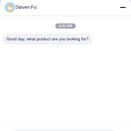
Steven Fu
αποθήκη χάλυβα
Εργαστήριο δομών
δομή
χάλυβα
6:53 PM
Good day, what product are you looking for?
κατασκευή δομών
Επεξεργασία δομών
χάλυβα
χάλυβα
Προκατασκευασμένα
Κτήρια χάλυβα PEB
κτήρια πλαισίων
χάλυβα
ακτίνες δομικού
υπόστεγο δομών
χάλυβα
χάλυβα
Εγγραφείτε