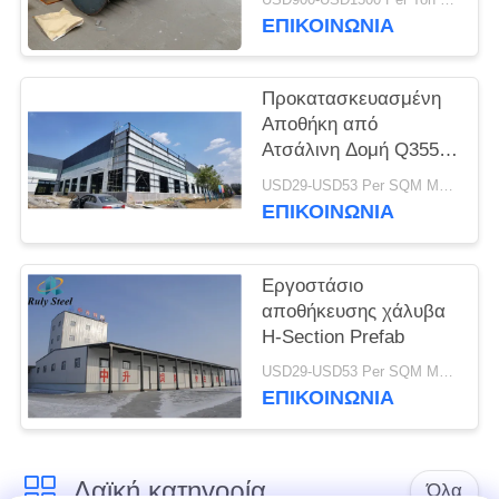
εργοστασίων ειδική
ΕΠΙΚΟΙΝΩΝΙΑ
ΛΎΣΗ
ΕΛΑΤΤΩΜΆΤΩΝ
Προκατασκευασμένη
Αποθήκη από
BLOG
Ατσάλινη Δομή Q355
Προσαρμοσμένου
USD29-USD53 Per SQM MOQ:500 τετραγωνικά μέτρα
Μεγέθους 50 Χρόνια
ΕΠΙΚΟΙΝΩΝΙΑ
SITEMAP
Διάρκεια Ζωής
PRIVACY
Εργοστάσιο
αποθήκευσης χάλυβα
POLICY
H-Section Prefab
USD29-USD53 Per SQM MOQ:500 τετραγωνικά μέτρα
ΕΠΙΚΟΙΝΩΝΙΑ
Λαϊκή κατηγορία
Όλα