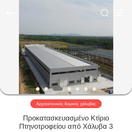
Qingdao
Ruly
Steel
Engineering
Co.,Ltd.
All
Rights
Reserved.
ΣΠΊΤΙ
ΠΡΟΪΌΝΤΑ
ΒΊΝΤΕΟ
ΕΜΦΆΝΙΣΗ
VR
Αρχιτεκτονικός δομικός χάλυβας
ΠΕΡΊΠΟΥ
Προκατασκευασμένο Κτίριο
ΕΜΕΊΣ
Πτηνοτροφείου από Χάλυβα 3