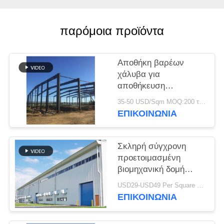
ΛΎΣΗ
παρόμοια προϊόντα
ΕΛΑΤΤΩΜΆΤΩΝ
Αποθήκη βαρέων
BLOG
χάλυβα για
αποθήκευση
SITEMAP
εργοστασίου τσιμέντου
35-50 USD/Sqm MOQ:200 τ.μ.
ΕΠΙΚΟΙΝΩΝΙΑ
PRIVACY
POLICY
Σκληρή σύγχρονη
προετοιμασμένη
βιομηχανική δομή
χάλυβα
USD29-USD49 Per Square Meter MOQ:200 τετραγωνικά μέτρα
ΕΠΙΚΟΙΝΩΝΙΑ