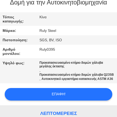
Δομή για την Αυτοκινητοβιομηχανία
ΓΎΡΟΣ
ΕΡΓΟΣΤΑΣΊΩΝ
Τόπος
Κίνα
καταγωγής:
Μάρκα:
Ruly Steel
ΠΟΙΟΤΙΚΌΣ
Πιστοποίηση:
SGS, BV, ISO
ΈΛΕΓΧΟΣ
Αριθμό
Ruly0395
μοντέλου:
ΜΑΣ
Υψηλό φως:
Προκατασκευασμένο κτήριο δομών χάλυβα
ΕΛΆΤΕ
μεγάλης έκτασης
,
Προκατασκευασμένο κτήριο δομών χάλυβα Q235B
ΣΕ
,
Αυτοκινητικό εργαστήριο κατασκευής ASTM A36
ΕΠΑΦΉ
ΜΕ
ΕΠΑΦΉ!
ΕΙΔΉΣΕΙΣ
ΛΕΠΤΟΜΈΡΕΙΕΣ