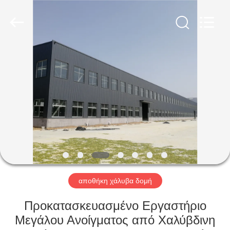
Qingdao
Ruly
Steel
Engineering
Co.,Ltd.
All
Rights
Reserved.
ΣΠΊΤΙ
ΠΡΟΪΌΝΤΑ
ΒΊΝΤΕΟ
ΕΜΦΆΝΙΣΗ
VR
αποθήκη χάλυβα δομή
ΠΕΡΊΠΟΥ
Προκατασκευασμένο Εργαστήριο
ΕΜΕΊΣ
Μεγάλου Ανοίγματος από Χαλύβδινη