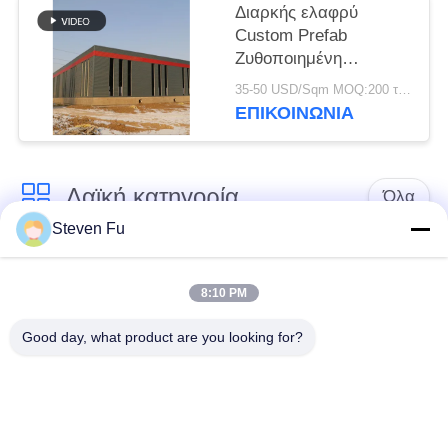
Διαρκής ελαφρύ
Custom Prefab
Ζυθοποιημένη
Σιδηρουργική δομή
35-50 USD/Sqm MOQ:200 τετραγωνικά μέτρα
Αποθήκη για
ΕΠΙΚΟΙΝΩΝΙΑ
αποθήκευση
Λαϊκή κατηγορία
Όλα
Steven Fu
αποθήκη χάλυβα
Εργαστήριο δομών
δομή
χάλυβα
8:10 PM
Good day, what product are you looking for?
κατασκευή δομών
Επεξεργασία δομών
χάλυβα
χάλυβα
Προκατασκευασμένα