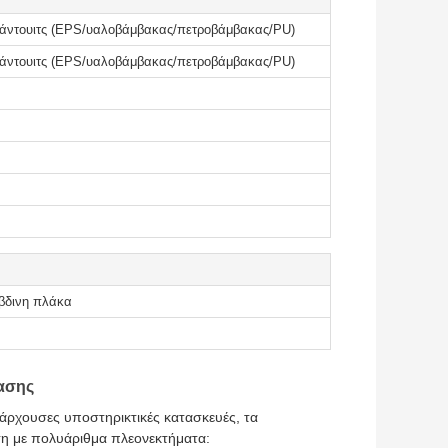
σάντουιτς (EPS/υαλοβάμβακας/πετροβάμβακας/PU)
σάντουιτς (EPS/υαλοβάμβακας/πετροβάμβακας/PU)
βδινη πλάκα
τασης
άρχουσες υποστηρικτικές κατασκευές, τα
ση με πολυάριθμα πλεονεκτήματα: