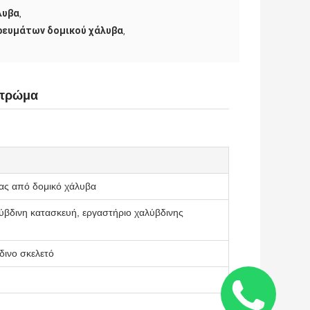
λυβα
,
ορευμάτων δομικού χάλυβα
,
Στρώμα
δας από δομικό χάλυβα
λύβδινη κατασκευή, εργαστήριο χαλύβδινης
δινο σκελετό