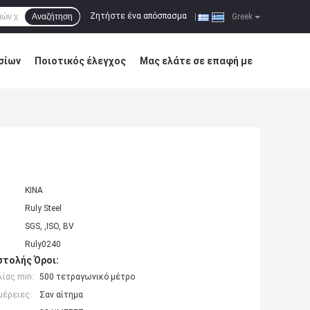
Ζητήστε ένα απόσπασμα
Αναζήτηση
|
Greek
σίων
Ποιοτικός έλεγχος
Μας ελάτε σε επαφή με
ΚΙΝΑ
Ruly Steel
SGS, ,ISO, BV
Ruly0240
τολής Όροι:
ίας min:
500 τετραγωνικό μέτρο
μέρειες:
Σαν αίτημα