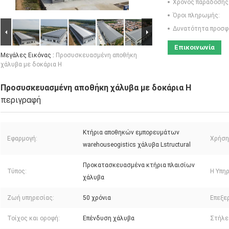
Χρόνος παράδοσης
Όροι πληρωμής:
Δυνατότητα προσφ
Επικοινωνία
Μεγάλες Εικόνας :
Προσυσκευασμένη αποθήκη
χάλυβα με δοκάρια H
Προσυσκευασμένη αποθήκη χάλυβα με δοκάρια H
περιγραφή
Κτήρια αποθηκών εμπορευμάτων
Εφαρμογή:
Χρήση
warehouseogistics χάλυβα Lstructural
Προκατασκευασμένα κτήρια πλαισίων
Τύπος:
Η Υπηρ
χάλυβα
Ζωή υπηρεσίας:
50 χρόνια
Επεξερ
Τοίχος και οροφή:
Επένδυση χάλυβα
Στήλες