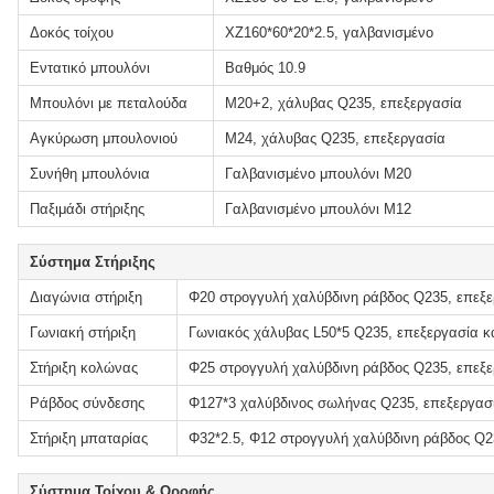
Δοκός τοίχου
XZ160*60*20*2.5, γαλβανισμένο
Εντατικό μπουλόνι
Βαθμός 10.9
Μπουλόνι με πεταλούδα
M20+2, χάλυβας Q235, επεξεργασία
Αγκύρωση μπουλονιού
M24, χάλυβας Q235, επεξεργασία
Συνήθη μπουλόνια
Γαλβανισμένο μπουλόνι M20
Παξιμάδι στήριξης
Γαλβανισμένο μπουλόνι M12
Σύστημα Στήριξης
Διαγώνια στήριξη
Φ20 στρογγυλή χαλύβδινη ράβδος Q235, επεξε
Γωνιακή στήριξη
Γωνιακός χάλυβας L50*5 Q235, επεξεργασία κα
Στήριξη κολώνας
Φ25 στρογγυλή χαλύβδινη ράβδος Q235, επεξε
Ράβδος σύνδεσης
Φ127*3 χαλύβδινος σωλήνας Q235, επεξεργασί
Στήριξη μπαταρίας
Φ32*2.5, Φ12 στρογγυλή χαλύβδινη ράβδος Q23
Σύστημα Τοίχου & Οροφής