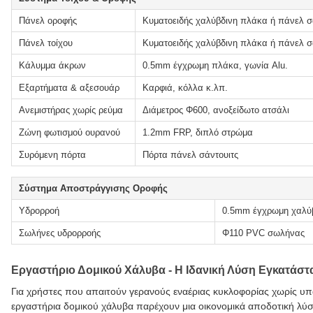
Πάνελ οροφής
Κυματοειδής χαλύβδινη πλάκα ή πάνελ 
Πάνελ τοίχου
Κυματοειδής χαλύβδινη πλάκα ή πάνελ 
Κάλυμμα άκρων
0.5mm έγχρωμη πλάκα, γωνία Alu.
Εξαρτήματα & αξεσουάρ
Καρφιά, κόλλα κ.λπ.
Ανεμιστήρας χωρίς ρεύμα
Διάμετρος Φ600, ανοξείδωτο ατσάλι
Ζώνη φωτισμού ουρανού
1.2mm FRP, διπλό στρώμα
Συρόμενη πόρτα
Πόρτα πάνελ σάντουιτς
Σύστημα Αποστράγγισης Οροφής
Υδρορροή
0.5mm έγχρωμη χαλύ
Σωλήνες υδρορροής
Φ110 PVC σωλήνας
Εργαστήριο Δομικού Χάλυβα - Η Ιδανική Λύση Εγκατάσ
Για χρήστες που απαιτούν γερανούς εναέριας κυκλοφορίας χωρίς υπ
εργαστήρια δομικού χάλυβα παρέχουν μια οικονομικά αποδοτική λύ