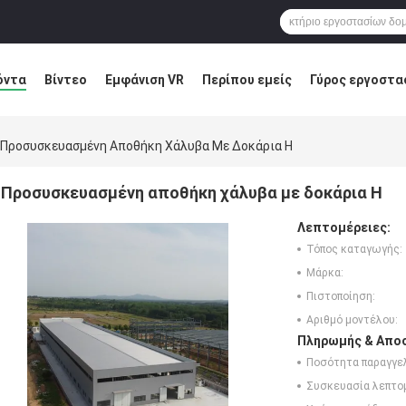
όντα
Βίντεο
Εμφάνιση VR
Περίπου εμείς
Γύρος εργοστα
ύση ελαττωμάτων
Blog
Προσυσκευασμένη Αποθήκη Χάλυβα Με Δοκάρια H
Προσυσκευασμένη αποθήκη χάλυβα με δοκάρια H
Λεπτομέρειες:
Τόπος καταγωγής:
Μάρκα:
Πιστοποίηση:
Αριθμό μοντέλου:
Πληρωμής & Αποσ
Ποσότητα παραγγελ
Συσκευασία λεπτο