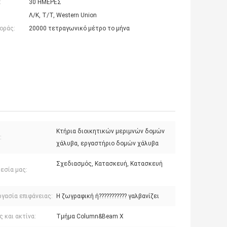
:
30 ΗΜΕΡΕΣ
Λ/Κ, Τ/Τ, Western Union
οράς:
20000 τετραγωνικό μέτρο το μήνα
Κτήρια διοικητικών μεριμνών δομών
:
χάλυβα, εργαστήριο δομών χάλυβα
Σχεδιασμός, Κατασκευή, Κατασκευή
εσία μας:
γασία επιφάνειας:
Η ζωγραφική ή??????????? γαλβανίζει
 και ακτίνα:
Τμήμα Column&Beam Χ