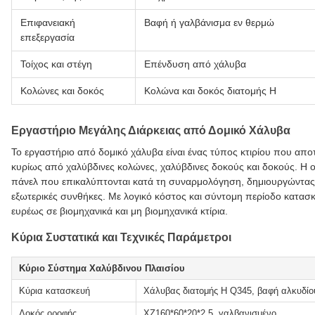
Επιφανειακή
Βαφή ή γαλβάνισμα εν θερμώ
επεξεργασία
Τοίχος και στέγη
Επένδυση από χάλυβα
Κολώνες και δοκός
Κολώνα και δοκός διατομής Η
Εργαστήριο Μεγάλης Διάρκειας από Δομικό Χάλυβα
Το εργαστήριο από δομικό χάλυβα είναι ένας τύπος κτιρίου που αποτ
κυρίως από χαλύβδινες κολώνες, χαλύβδινες δοκούς και δοκούς. Η ο
πάνελ που επικαλύπτονται κατά τη συναρμολόγηση, δημιουργώντας
εξωτερικές συνθήκες. Με λογικό κόστος και σύντομη περίοδο κατασκ
ευρέως σε βιομηχανικά και μη βιομηχανικά κτίρια.
Κύρια Συστατικά και Τεχνικές Παράμετροι
Κύριο Σύστημα Χαλύβδινου Πλαισίου
Κύρια κατασκευή
Χάλυβας διατομής Η Q345, βαφή αλκυδίου
Δοκός οροφής
XZ160*60*20*2.5, γαλβανισμένο