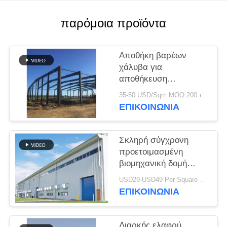
ΛΎΣΗ
παρόμοια προϊόντα
ΕΛΑΤΤΩΜΆΤΩΝ
Αποθήκη βαρέων
BLOG
χάλυβα για
αποθήκευση
εργοστασίου τσιμέντου
35-50 USD/Sqm MOQ:200 τ.μ.
SITEMAP
ΕΠΙΚΟΙΝΩΝΙΑ
PRIVACY
Σκληρή σύγχρονη
POLICY
προετοιμασμένη
βιομηχανική δομή
χάλυβα
USD29-USD49 Per Square Meter MOQ:200 τετραγωνικά μέτρα
ΕΠΙΚΟΙΝΩΝΙΑ
Διαρκής ελαφρύ