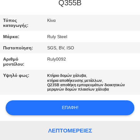
Q355B
ΓΎΡΟΣ
ΕΡΓΟΣΤΑΣΊΩΝ
Τόπος
Κίνα
καταγωγής:
Μάρκα:
Ruly Steel
ΠΟΙΟΤΙΚΌΣ
Πιστοποίηση:
SGS, BV, ISO
ΈΛΕΓΧΟΣ
Αριθμό
Ruly0092
μοντέλου:
ΜΑΣ
Υψηλό φως:
,
Κτήριο δομών χάλυβα
ΕΛΆΤΕ
,
κτήρια αποθήκευσης μετάλλων
Q235B αποθήκη εμπορευμάτων διοικητικών
μεριμνών δομών πλαισίων χάλυβα
ΣΕ
ΕΠΑΦΉ
ΕΠΑΦΉ!
ΜΕ
ΛΕΠΤΟΜΈΡΕΙΕΣ
ΕΙΔΉΣΕΙΣ