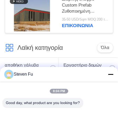
Custom Prefab
Ζυθοποιημένη
Σιδηρουργική δομή
35-50 USD/Sqm MOQ:200 τετραγωνικά μέτρα
Αποθήκη για
ΕΠΙΚΟΙΝΩΝΙΑ
αποθήκευση
Λαϊκή κατηγορία
Όλα
αποθήκη χάλυβα
Εργαστήριο δομών
δομή
χάλυβα
Steven Fu
κατασκευή δομών
Επεξεργασία δομών
8:04 PM
χάλυβα
χάλυβα
Good day, what product are you looking for?
Προκατασκευασμένα
Κτήρια χάλυβα PEB
κτήρια πλαισίων