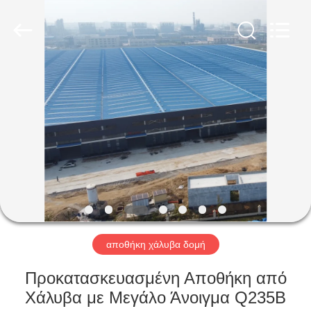
Qingdao
Ruly
Steel
Engineering
Co.,Ltd.
All
Rights
Reserved.
ΣΠΊΤΙ
ΠΡΟΪΌΝΤΑ
ΒΊΝΤΕΟ
ΕΜΦΆΝΙΣΗ
VR
αποθήκη χάλυβα δομή
ΠΕΡΊΠΟΥ
Προκατασκευασμένη Αποθήκη από
ΕΜΕΊΣ
Χάλυβα με Μεγάλο Άνοιγμα Q235B