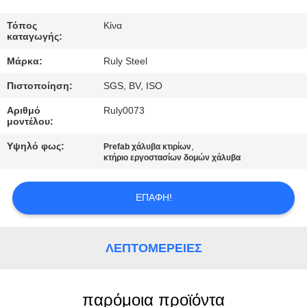
ΓΎΡΟΣ
Τόπος
Κίνα
καταγωγής:
ΕΡΓΟΣΤΑΣΊΩΝ
Μάρκα:
Ruly Steel
Πιστοποίηση:
SGS, BV, ISO
ΠΟΙΟΤΙΚΌΣ
ΈΛΕΓΧΟΣ
Αριθμό
Ruly0073
μοντέλου:
Υψηλό φως:
,
Prefab χάλυβα κτιρίων
ΜΑΣ
κτήριο εργοστασίων δομών χάλυβα
ΕΛΆΤΕ
ΣΕ
ΕΠΑΦΉ!
ΕΠΑΦΉ
ΜΕ
ΛΕΠΤΟΜΈΡΕΙΕΣ
ΕΙΔΉΣΕΙΣ
παρόμοια προϊόντα