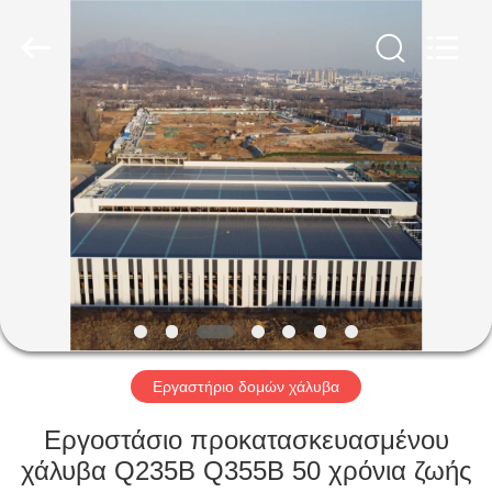
Qingdao
Ruly
Steel
Engineering
Co.,Ltd.
All
Rights
Reserved.
ΣΠΊΤΙ
ΠΡΟΪΌΝΤΑ
ΒΊΝΤΕΟ
ΕΜΦΆΝΙΣΗ
VR
Εργαστήριο δομών χάλυβα
ΠΕΡΊΠΟΥ
Εργοστάσιο προκατασκευασμένου
ΕΜΕΊΣ
χάλυβα Q235B Q355B 50 χρόνια ζωής