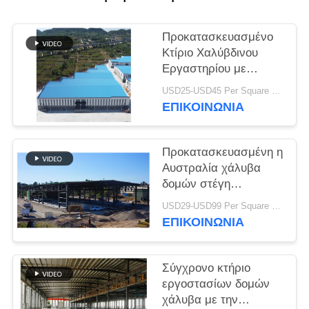
ΛΎΣΗ
Προκατασκευασμένο
ΕΛΑΤΤΩΜΆΤΩΝ
Κτίριο Χαλύβδινου
Εργαστηρίου με
Γαλβανισμένο
BLOG
USD25-USD45 Per Square Meter MOQ:200 τετραγωνικά μέτρα
Πορταλό Σκελετό
ΕΠΙΚΟΙΝΩΝΙΑ
SITEMAP
Προκατασκευασμένη η
Αυστραλία χάλυβα
PRIVACY
δομών στέγη
POLICY
ζευκτόντων τύπων
USD29-USD99 Per Square Meter MOQ:500 τετραγωνικό μέτρο
εργαστηρίων
ΕΠΙΚΟΙΝΩΝΙΑ
σύγχρονη
Σύγχρονο κτήριο
εργοστασίων δομών
χάλυβα με την