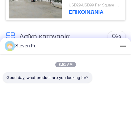
οικοδόμηση
USD29-USD99 Per Square Meter MOQ:500 τετραγωνικό μέτρο
εργαστηρίων
ΕΠΙΚΟΙΝΩΝΙΑ
μετάλλων ημιωρόφων
Λαϊκή κατηγορία
Όλα
Steven Fu
αποθήκη χάλυβα
Εργαστήριο δομών
δομή
χάλυβα
8:51 AM
Good day, what product are you looking for?
κατασκευή δομών
Επεξεργασία δομών
χάλυβα
χάλυβα
Προκατασκευασμένα
Κτήρια χάλυβα PEB
κτήρια πλαισίων
χάλυβα